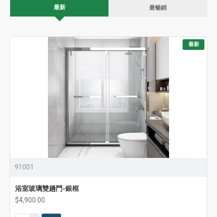
最新
最暢銷
最新
91001
浴室玻璃雙趟門-銀框
$4,900.00