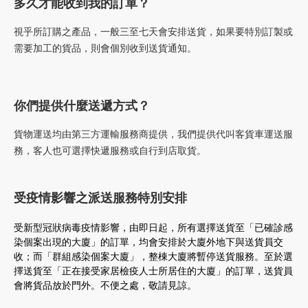
多久才能收到我的訂單？
視乎所訂購之產品
，
一般三至七天會安排送貨
，如果要特別訂製或
需要加工的貨品
，則會個別收到送貨通知
。
你們提供什麼送遞方式？
貨物運送均由第三方運輸服務商提供
，我們提供代叫客貨車運送服
務
，客人也可選擇快遞服務或自行到店取貨
。
受疫情影響之派送服務特別安排
受新型冠狀病毒疫情影響，由即日起，所有選擇送貨至「已確診感
染個案出現的大廈」的訂單，
均會安排於大廈外地下與送貨員交
收；而「群組感染個案大廈」，整棟大廈將暫停送貨服務。至於選
擇送貨至「正在接受家居檢疫人士所居住的大廈」的訂單，送貨員
會將貨品放於門外。不便之處，敬請見諒。