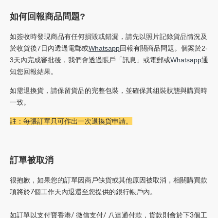
如何回報商品問題?
如簽收時發現商品有任何損毀或錯漏，請先以照片記錄貨品情況及
於收貨後7日內透過電郵或
Whatsapp
回報有關商品問題。個案於2-
3天內完成審批後，我們會透過賬戶「訊息」或電郵或
Whatsapp
通
知您回報結果。
如需退換貨，請保留貨品的完整包裝，並確保其組裝狀態與購買時
一致。
註：每張訂單只可作出一次退換貨申請。
訂單被取消
很抱歉，如果您的訂單因商戶缺貨或其他原因被取消，相關購買款
項將於7個工作天內退還至您提供的銀行帳戶內。
如訂單以支付寶香港/ 微信支付/ 八達通付款，貨款則會於下3個工