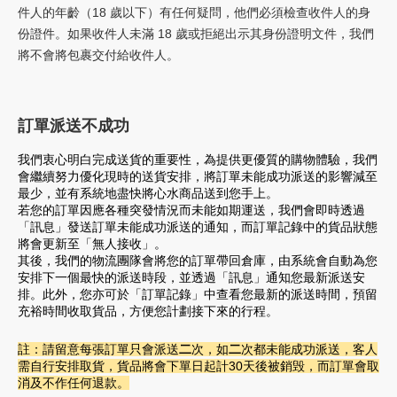
件人的年齡（18 歲以下）有任何疑問，他們必須檢查收件人的身
份證件。如果收件人未滿 18 歲或拒絕出示其身份證明文件，我們
將不會將包裹交付給收件人。
訂單派送不成功
我們衷心明白完成送貨的重要性，為提供更優質的購物體驗，我們
會繼續努力優化現時的送貨安排，將訂單未能成功派送的影響減至
最少，並有系統地盡快將心水商品送到您手上。
若您的訂單因應各種突發情況而未能如期運送，我們會即時透過
「訊息」發送訂單未能成功派送的通知，而訂單記錄中的貨品狀態
將會更新至「無人接收」。
其後，我們的物流團隊會將您的訂單帶回倉庫，由系統會自動為您
安排下一個最快的派送時段，並透過「訊息」通知您最新派送安
排。此外，您亦可於「訂單記錄」中查看您最新的派送時間，預留
充裕時間收取貨品，方便您計劃接下來的行程。
註：請留意每張訂單只會派送
二
次，如
二
次都未能成功派送，客人
需自行安排取貨
，
貨品將會下單日起計30天後被銷毁
，
而訂單會取
消及不作任何退款。