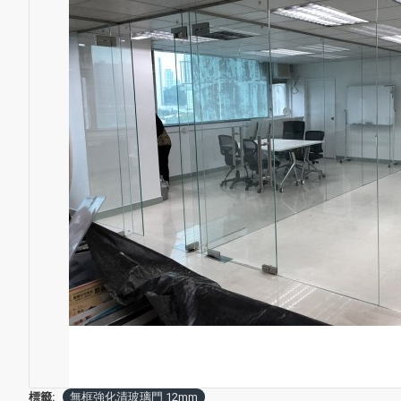
標籤:
無框強化清玻璃門 12mm