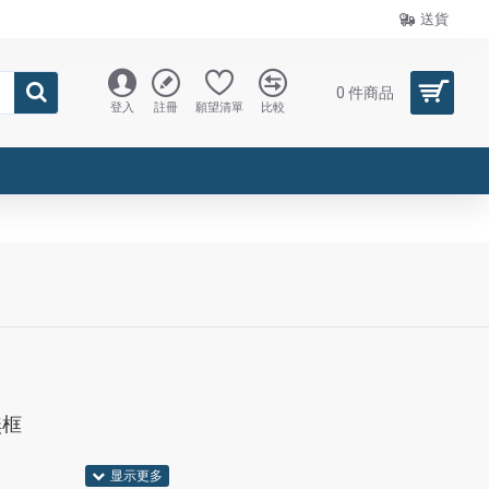
送貨
0 件商品
登入
註冊
願望清單
比較
無框