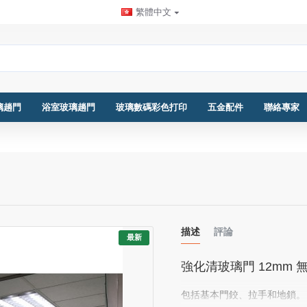
繁體中文
璃趟門
浴室玻璃趟門
玻璃數碼彩色打印
五金配件
聯絡專家
描述
評論
最新
強化清玻璃門 12mm
包括基本門鉸、拉手和地鎖。