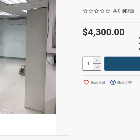
產品需5日預訂, 包括送貨安裝
共 0 則評論
-
圖片只作參考
$4,300.00
客戶可訂製不同尺寸, 歡迎查
商品收藏
商品比較