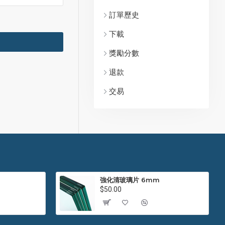
訂單歷史
下載
獎勵分數
退款
交易
強化清玻璃片 6mm
$50.00